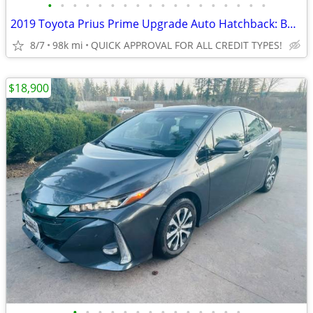
•
•
•
•
•
•
•
•
•
•
•
•
•
•
•
•
•
•
2019 Toyota Prius Prime Upgrade Auto Hatchback: BACKUP CAM, LOCAL
8/7
98k mi
QUICK APPROVAL FOR ALL CREDIT TYPES!
$18,900
•
•
•
•
•
•
•
•
•
•
•
•
•
•