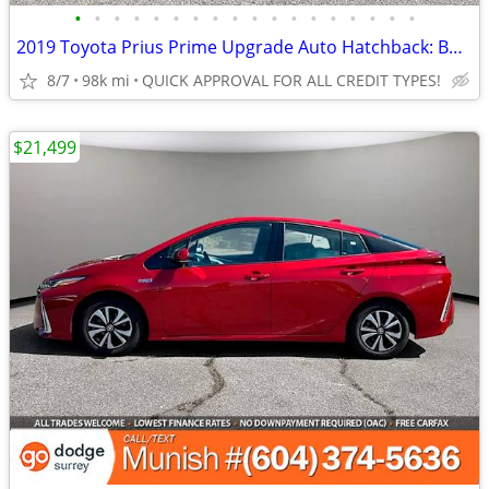
•
•
•
•
•
•
•
•
•
•
•
•
•
•
•
•
•
•
2019 Toyota Prius Prime Upgrade Auto Hatchback: BACKUP CAM, LOCAL
8/7
98k mi
QUICK APPROVAL FOR ALL CREDIT TYPES!
$21,499