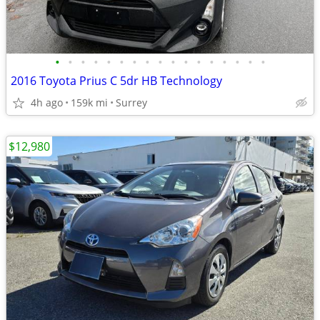
•
•
•
•
•
•
•
•
•
•
•
•
•
•
•
•
•
2016 Toyota Prius C 5dr HB Technology
4h ago
159k mi
Surrey
$12,980