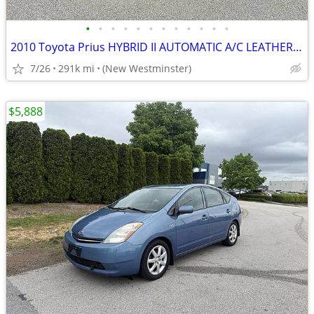
•
•
•
•
•
•
•
•
•
•
•
•
2010 Toyota Prius HYBRID II AUTOMATIC A/C LEATHER GAS SAVER!
7/26
291k mi
(New Westminster)
$5,888