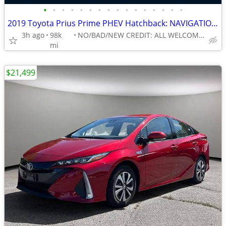
•
•
•
•
•
•
•
•
•
•
•
•
•
•
•
•
2019 Toyota Prius Prime PHEV Hatchback: NAVIGATION, 1-OWNER
3h ago
98k
NO/BAD/NEW CREDIT: ALL WELCOME!
mi
$21,499