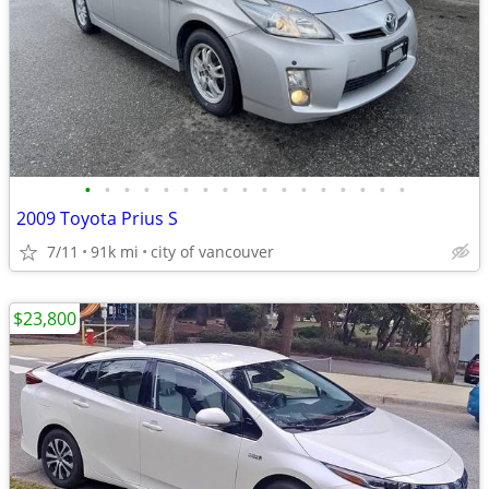
•
•
•
•
•
•
•
•
•
•
•
•
•
•
•
•
•
2009 Toyota Prius S
7/11
91k mi
city of vancouver
$23,800