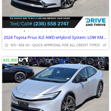
•
•
•
•
•
•
•
•
•
•
•
•
•
•
•
2024 Toyota Prius XLE AWD-eHybrid System: LOW KMS, NO ACCIDENTS
8/5
45k mi
QUICK APPROVAL FOR ALL CREDIT TYPES!
$35,900