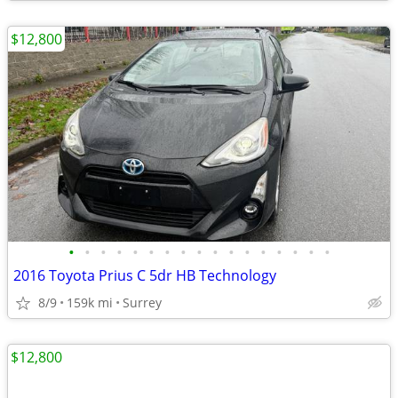
$12,800
•
•
•
•
•
•
•
•
•
•
•
•
•
•
•
•
•
2016 Toyota Prius C 5dr HB Technology
8/9
159k mi
Surrey
$12,800