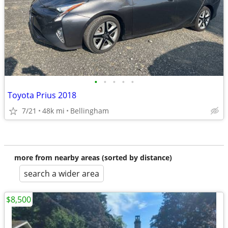
•
•
•
•
•
Toyota Prius 2018
7/21
48k mi
Bellingham
more from nearby areas (sorted by distance)
search a wider area
$8,500