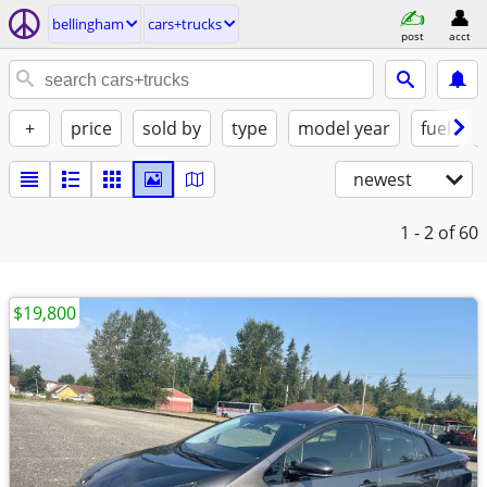
bellingham
cars+trucks
post
acct
+
price
sold by
type
model year
fuel
newest
1 - 2
of 60
$19,800