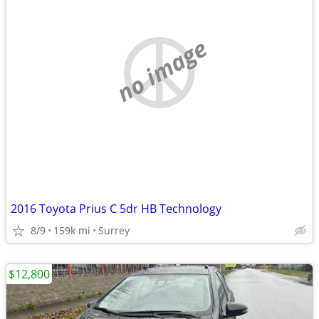
no image
2016 Toyota Prius C 5dr HB Technology
8/9
159k mi
Surrey
$12,800