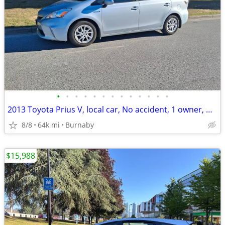
•
•
•
•
•
•
•
•
•
•
•
•
•
2013 Toyota Prius V, local car, No accident, 1 owner, ONLY 63k km,
8/8
64k mi
Burnaby
$15,988