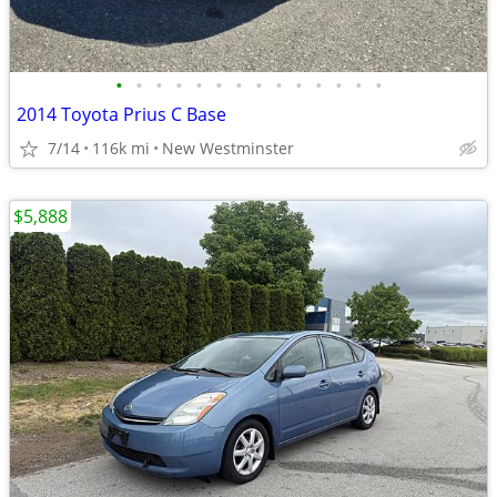
•
•
•
•
•
•
•
•
•
•
•
•
•
•
2014 Toyota Prius C Base
7/14
116k mi
New Westminster
$5,888