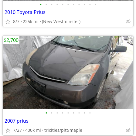
•
•
•
•
•
•
•
•
•
•
•
2010 Toyota Prius
8/7
225k mi
(New Westminster)
$2,700
•
•
•
•
•
•
•
•
•
2007 prius
7/27
400k mi
tricities/pitt/maple