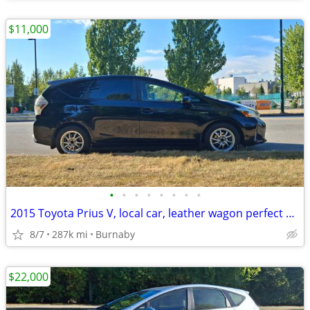
$11,000
•
•
•
•
•
•
•
•
2015 Toyota Prius V, local car, leather wagon perfect condi
8/7
287k mi
Burnaby
$22,000