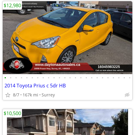
$12,980
•
•
•
•
•
•
•
•
•
•
•
•
•
•
•
•
•
•
•
•
•
•
•
•
2014 Toyota Prius c 5dr HB
8/7
167k mi
Surrey
$10,500