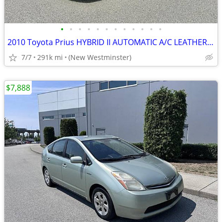
•
•
•
•
•
•
•
•
•
•
•
•
2010 Toyota Prius HYBRID II AUTOMATIC A/C LEATHER GAS SAVER!
7/7
291k mi
(New Westminster)
$7,888