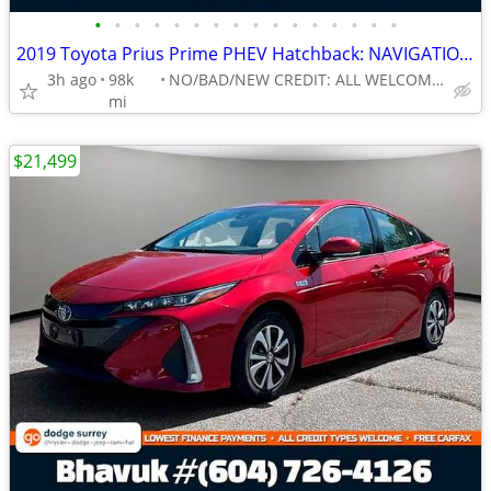
•
•
•
•
•
•
•
•
•
•
•
•
•
•
•
•
2019 Toyota Prius Prime PHEV Hatchback: NAVIGATION, 1-OWNER
3h ago
98k
NO/BAD/NEW CREDIT: ALL WELCOME!
mi
$21,499