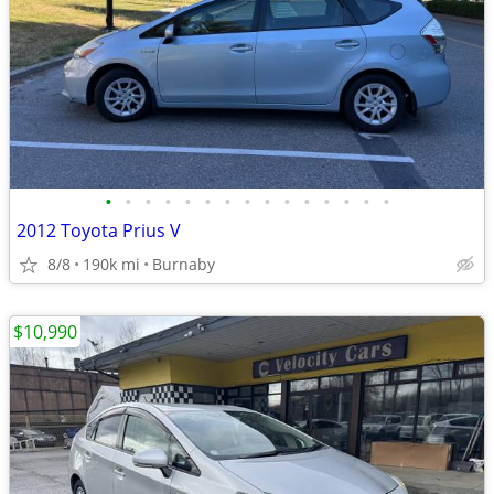
•
•
•
•
•
•
•
•
•
•
•
•
•
•
•
2012 Toyota Prius V
8/8
190k mi
Burnaby
$10,990