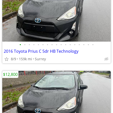
•
•
•
•
•
•
•
•
•
•
•
•
•
•
•
•
•
2016 Toyota Prius C 5dr HB Technology
8/9
159k mi
Surrey
$12,800