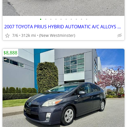
•
•
•
•
•
•
•
•
•
•
2007 TOYOTA PRIUS HYBRID AUTOMATIC A/C ALLOYS LOCAL BC !
7/6
312k mi
(New Westminster)
$8,888