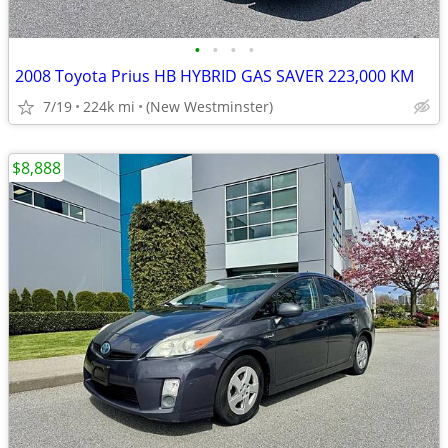
•
•
•
•
2008 Toyota Prius HB HYBRID GAS SAVER 223,000 KM
7/19
224k mi
(New Westminster)
$8,888