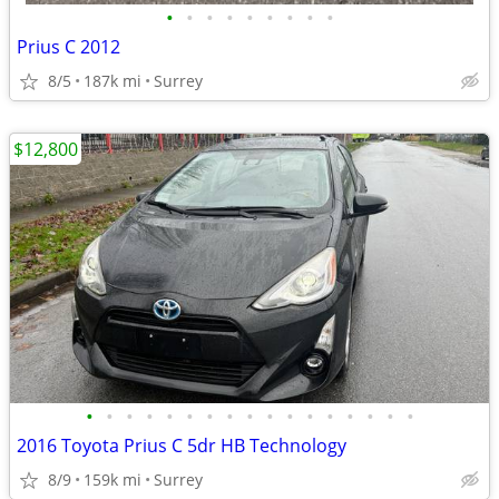
•
•
•
•
•
•
•
•
•
Prius C 2012
8/5
187k mi
Surrey
$12,800
•
•
•
•
•
•
•
•
•
•
•
•
•
•
•
•
•
2016 Toyota Prius C 5dr HB Technology
8/9
159k mi
Surrey