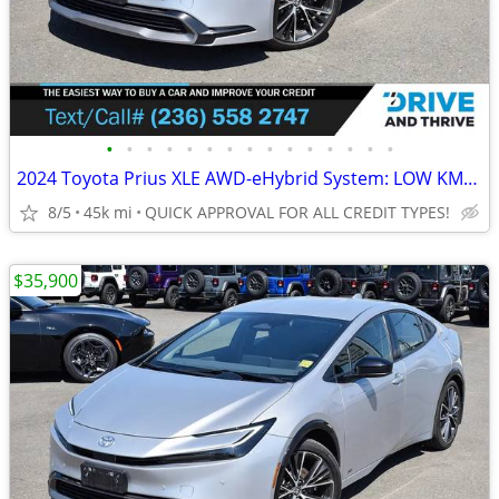
•
•
•
•
•
•
•
•
•
•
•
•
•
•
•
2024 Toyota Prius XLE AWD-eHybrid System: LOW KMS, NO ACCIDENTS
8/5
45k mi
QUICK APPROVAL FOR ALL CREDIT TYPES!
$35,900