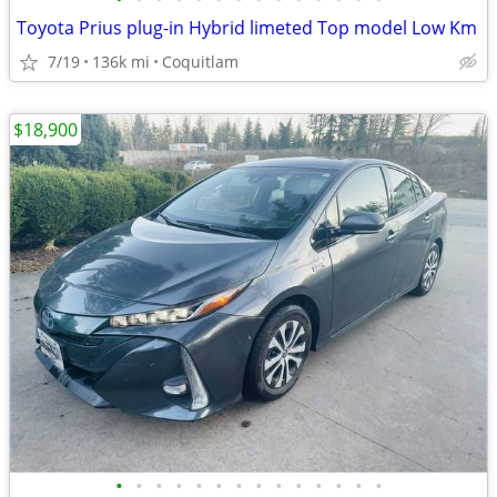
Toyota Prius plug-in Hybrid limeted Top model Low Km
7/19
136k mi
Coquitlam
$18,900
•
•
•
•
•
•
•
•
•
•
•
•
•
•