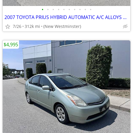
•
•
•
•
•
•
•
•
•
•
2007 TOYOTA PRIUS HYBRID AUTOMATIC A/C ALLOYS LOCAL BC !
7/26
312k mi
(New Westminster)
$4,995