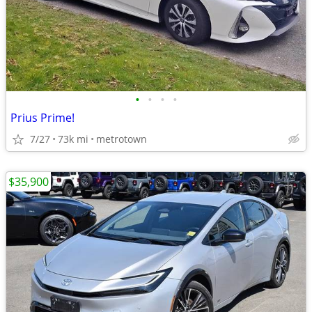
•
•
•
•
Prius Prime!
7/27
73k mi
metrotown
$35,900