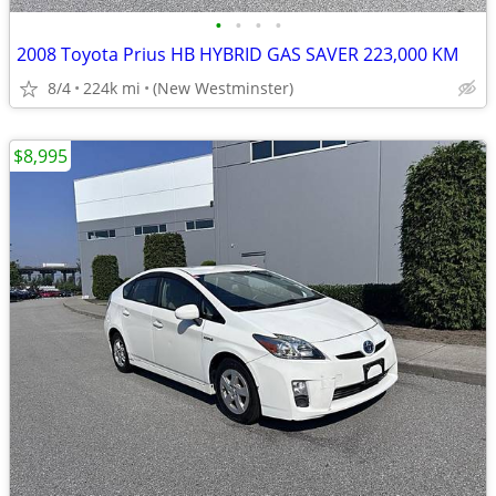
•
•
•
•
2008 Toyota Prius HB HYBRID GAS SAVER 223,000 KM
8/4
224k mi
(New Westminster)
$8,995