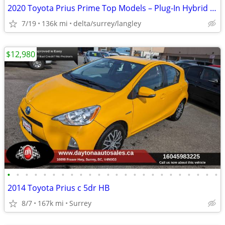
2020 Toyota Prius Prime Top Models – Plug-In Hybrid | Low KM | Leather
7/19
136k mi
delta/surrey/langley
$12,980
•
•
•
•
•
•
•
•
•
•
•
•
•
•
•
•
•
•
•
•
•
•
•
•
2014 Toyota Prius c 5dr HB
8/7
167k mi
Surrey